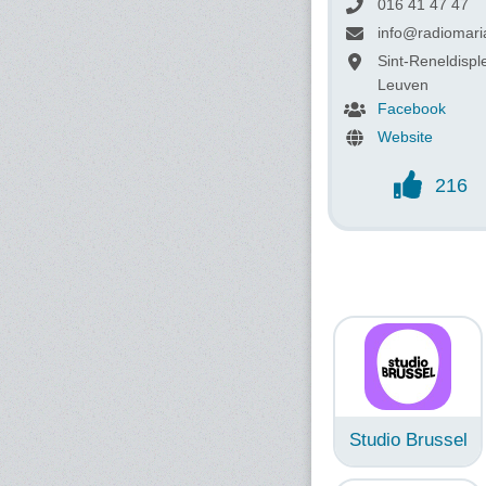
016 41 47 47
info@radiomari
Sint-Reneldispl
Leuven
Facebook
Website
216
Studio Brussel