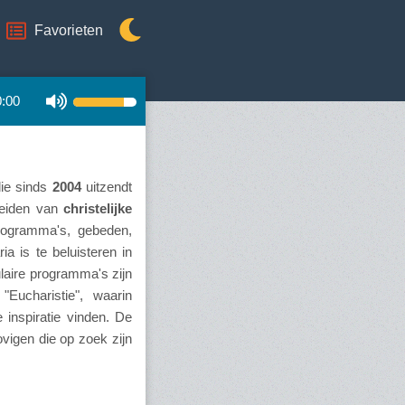
Favorieten
0:00
ie sinds
2004
uitzendt
reiden van
christelijke
rogramma's, gebeden,
ia is te beluisteren in
laire programma's zijn
"Eucharistie", waarin
e inspiratie vinden. De
ovigen die op zoek zijn