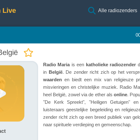
 Live
Alle radiozenders
0
België
Radio Maria
is een
katholieke radiozender
d
in
België
. De zender richt zich op het versp
waarden
en biedt een mix van religieuze p
misvieringen en christelijke muziek. Radio Mar
heel België, zowel via de ether als
online
. Popu
"De Kerk Spreekt", "Heiligen Getuigen" en 
luisteraars geestelijke begeleiding en religieuz
zender richt zich op een breed publiek van gel
naar spirituele verdieping en gemeenschap.
act