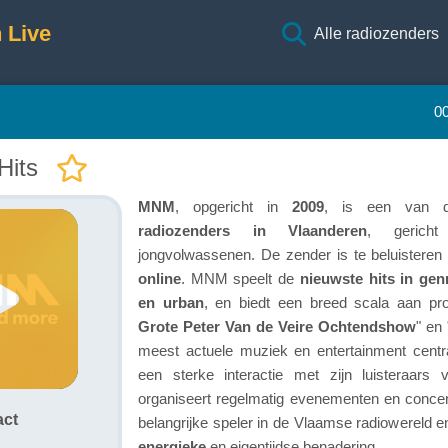
 Live
Alle radiozenders
0
its
MNM
, opgericht in
2009
, is een van
radiozenders in Vlaanderen
, gerich
jongvolwassenen. De zender is te beluisteren
online
. MNM speelt de
nieuwste hits in gen
en urban
, en biedt een breed scala aan pr
Grote Peter Van de Veire Ochtendshow
" en 
meest actuele muziek en entertainment cent
een sterke interactie met zijn luisteraars
organiseert regelmatig evenementen en concer
act
belangrijke speler in de Vlaamse radiowereld e
energieke
en eigentijdse benadering.