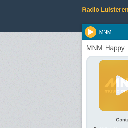
Radio Luisteren
MNM
MNM Happy H
Cont