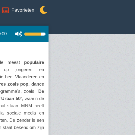
Favorieten
0:00
 de meest
populaire
t op jongeren en
 in heel Vlaanderen en
res zoals pop, dance
ogramma's, zoals "
De
"
Urban 50
", waarin de
raal staan. MNM heeft
 via sociale media en
ten. De zender is een
n staat bekend om zijn