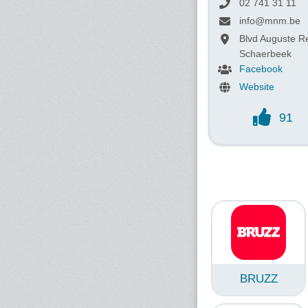
02 741 31 11
info@mnm.be
Blvd Auguste R
Schaerbeek
Facebook
Website
91
BRUZZ